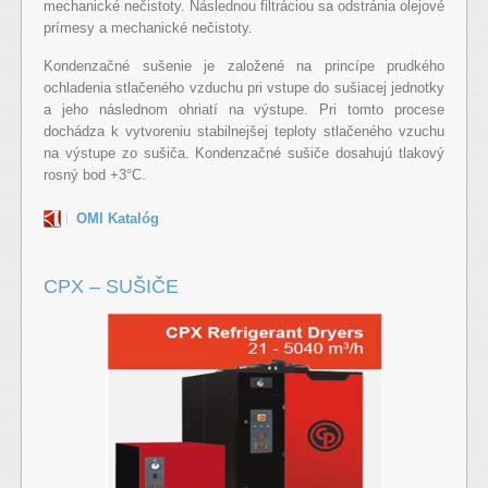
mechanické nečistoty. Následnou filtráciou sa odstránia olejové
prímesy a mechanické nečistoty.
Kondenzačné sušenie je založené na princípe prudkého
ochladenia stlačeného vzduchu pri vstupe do sušiacej jednotky
a jeho následnom ohriatí na výstupe. Pri tomto procese
dochádza k vytvoreniu stabilnejšej teploty stlačeného vzuchu
na výstupe zo sušiča. Kondenzačné sušiče dosahujú tlakový
rosný bod +3°C.
OMI Katalóg
CPX – SUŠIČE