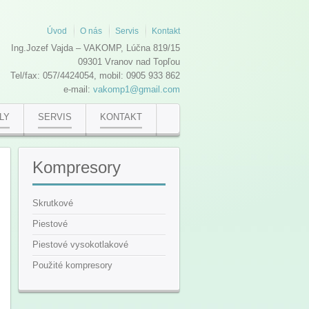
Úvod
O nás
Servis
Kontakt
Ing.Jozef Vajda – VAKOMP, Lúčna 819/15
09301 Vranov nad Topľou
Tel/fax: 057/4424054, mobil: 0905 933 862
e-mail:
vakomp1@gmail.com
LY
SERVIS
KONTAKT
Kompresory
Skrutkové
Piestové
Piestové vysokotlakové
Použité kompresory