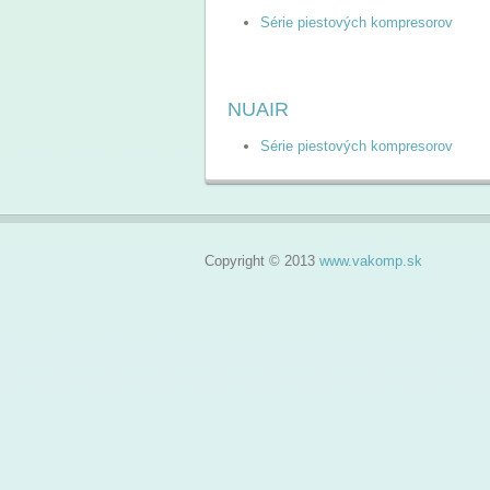
Série piestových kompresorov
NUAIR
Série piestových kompresorov
Copyright © 2013
www.vakomp.sk