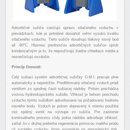
Adsorbčné sušiče zaisťujú úpravu stlačeného vzduchu v
prevádzkach, kde je potrebné dosiahúť veľmi vysokú kvalitu
stlačeného vzduchu. Tieto sušiče dosahujú tlakový rosný bod
až -80°C. Hlavnou prednosťou adsorbčných sušičov oproti
kondenzačným je to, že nepoužívajú žiadne chladiace média a
neznečisťujú ovzdušie.
Princíp činnosti:
Celý sušiaci systém adsorbčnej sušičky O.M.I. pracuje plne
automaticky a nepretržite. Predfiltrovaný stlačený vzduch prúdi
ventilom zo spodnej časti sušiacej nádoby. Pritom prechádza
vrstvou hydroskopického sušidla. Vlhkosť je behom priechodu
vzduchu týmto sušidlom adsorbovaná na požadovanú hodnotu
rosného bodu. Vzduch je potom dopravený k miestu použitia
cez spätný ventil na výstupe zo sušiča. Pre zaistenie
kontinuálneho procesu vždy jedna nádoba adsorbuje vlhkosť,
zaťiaľ čo v druhej prebieha regenerácia pomocou malého prúdu
už suchého vzduchu, ktorý expanduje na atmosferický tlak.